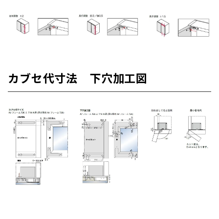
カブセ代寸法 下穴加工図