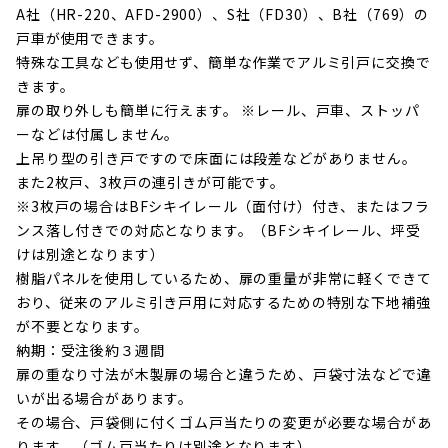
A社（HR-220、AFD-2900）、S社（FD30）、B社（769）の
戸車が使用できます。
特殊な工具なども使用せず、簡単な作業でアルミ引戸に交換で
きます。
扉の取り外しも簡単に行えます。 ※レール、戸車、ストッパ
ーなどは付属しません。
上吊り型の引き戸ですので床面には段差などがありません。
また2枚戸、3枚戸の連引きが可能です。
※3枚戸の場合はBFシキイレール（面付け）付き、またはフラ
ンス落し付きでの対応となります。（BFシキイレール、坪受
けは別途となります）
樹脂パネルを使用しているため、扉の重量が非常に軽くできて
おり、従来のアルミ引き戸用に対応するための特別な下地補強
が不要となります。
納期：受注後約３週間
扉の重なり寸法が木製扉の場合と違うため、戸袋寸法などで違
いが出る場合があります。
その場合、戸袋側に付くゴム戸当たりの変更が必要な場合があ
ります。（ゴム戸当たりは別途となります）